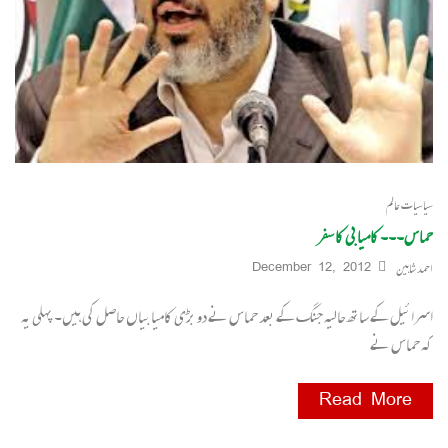
سیاسیات عالم
حماس۔۔۔ کامیابی کا سفر
احمد شاہین
December 12, 2012
اسرائیل کے ساتھ حالیہ جنگ کے بعد حماس نے دو بڑی کامیابیاں حاصل کی ہیں۔ پہلی یہ
کہ حماس نے
Read More