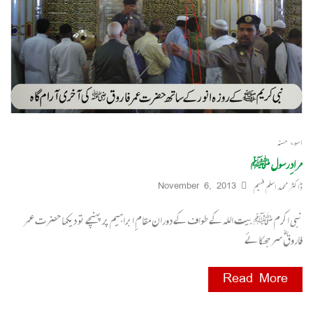
اسوۃ حسنہ
مرادِ رسول ﷺ
ڈاکٹر محمد اسلم فہیم
November 6, 2013
نبی اکرم ﷺ بیت اللہ کے طواف کے دوران مقامِ ابراہیم پر پہنچے تو دیکھا حضرت عمر
فاروقؓ سر جھکائے
Read More