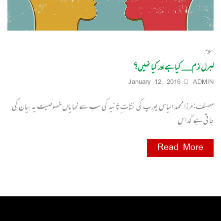
اسلام
لبرل ازم__ کیا ہے اور کیا نہیں؟
January 12, 2016
ADMIN
مصنف: مرزا محمد الیاس یورپ کی نشاتِ ثانیہ کی سب سے نمایاں خصوصیت یہ بیان کی
جاتی ہے کہ اس
Read More