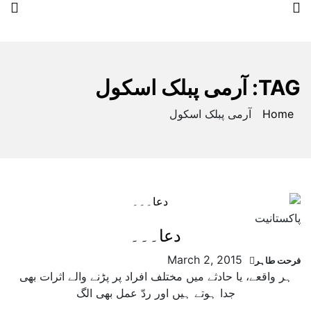
Qalam Karwan
TAG:
آرمی پبلک اسکول
Home
آرمی پبلک اسکول
پاکستانیت
دعا۔۔۔
March 2, 2015
فرحت طاہر
ہر واقعے، یا حادثے میں مختلف افراد پر پڑنے والے اثرات بھی
جدا ہوتے ہیں اور ردّ عمل بھی الگ