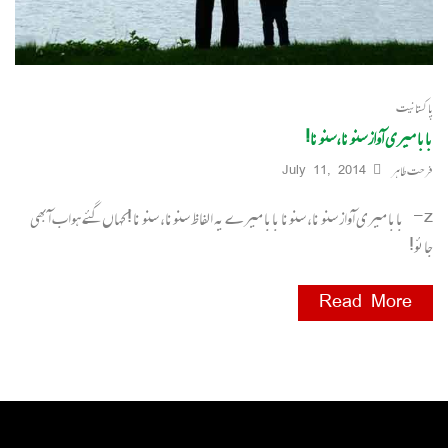
پاکستانیت
بابا میری آواز سنو نا،سنو نا!
فرحت طاہر
July 11, 2014
z- بابا میری آواز سنو نا، سنونا بابا میرے یہ الفاظ سنونا، سنو نا ! کہاں گئے ہواب آبھی
جائو!
Read More